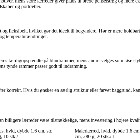
de motiver, mens store lærreder giver plads til brede penselstrøg og mere
skaber og portrætter.
og fleksibelt, hvilket gør det ideelt til begyndere. Hør er mere holdbar
 og temperaturændringer.
everes færdigopspændte på blindrammer, mens andre sælges som løse st
ens tynde rammer passer godt til indramning.
ter korrekt. Hvis du ønsker en særlig struktur eller farvet baggrund, k
billigere lærreder være tilstrækkelige, mens investering i højere kvalite
s, hvid, dybde 1,6 cm, str.
Malerlærred, hvid, dybde 1,6 cm,
 10 stk./
cm, 280 g, 20 stk./ 1