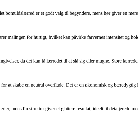
t bomuldslærred er et godt valg til begyndere, mens hør giver en mere 
rer malingen for hurtigt, hvilket kan påvirke farvernes intensitet og ho
givelser, da det kan få lærredet til at slå sig eller mugne. Store lærre
so for at skabe en neutral overflade. Det er en økonomisk og bæredygtig 
ier, mens fin struktur giver et glattere resultat, ideelt til detaljerede mo