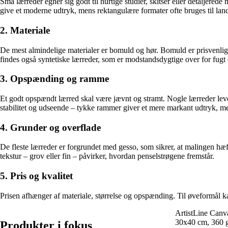
Små lærreder egner sig godt til hurtige studier, skitser eller detaljere
give et moderne udtryk, mens rektangulære formater ofte bruges til land
2. Materiale
De mest almindelige materialer er bomuld og hør. Bomuld er prisvenligt 
findes også syntetiske lærreder, som er modstandsdygtige over for fugt
3. Opspænding og ramme
Et godt opspændt lærred skal være jævnt og stramt. Nogle lærreder l
stabilitet og udseende – tykke rammer giver et mere markant udtryk, m
4. Grunder og overflade
De fleste lærreder er forgrundet med gesso, som sikrer, at malingen hæf
tekstur – grov eller fin – påvirker, hvordan penselstrøgene fremstår.
5. Pris og kvalitet
Prisen afhænger af materiale, størrelse og opspænding. Til øveformål kan 
ArtistLine Canva
30x40 cm, 360 g,
Produkter i fokus