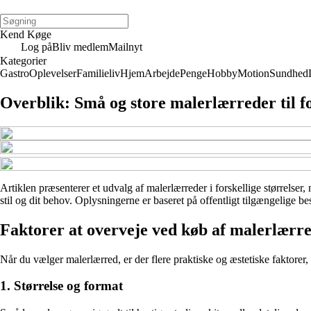
Kend Køge
Log på
Bliv medlem
Mailnyt
Kategorier
Gastro
Oplevelser
Familieliv
Hjem
Arbejde
Penge
Hobby
Motion
Sundhed
Overblik: Små og store malerlærreder til f
Artiklen præsenterer et udvalg af malerlærreder i forskellige størrelser, 
stil og dit behov. Oplysningerne er baseret på offentligt tilgængelige b
Faktorer at overveje ved køb af malerlærr
Når du vælger malerlærred, er der flere praktiske og æstetiske faktorer, d
1. Størrelse og format