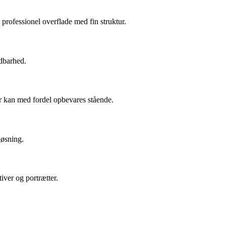
professionel overflade med fin struktur.
ldbarhed.
der kan med fordel opbevares stående.
løsning.
tiver og portrætter.