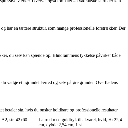
 ekspressive værker. Overvej også formatet – kvadratiske lærreder kan
t og har en tættere struktur, som mange professionelle foretrækker. Der
ykker, du selv kan spænde op. Blindrammens tykkelse påvirker både
an du vælge et ugrundet lærred og selv påføre grunder. Overfladens
t betaler sig, hvis du ønsker holdbare og professionelle resultater.
 A2, str. 42x60
Lærred med guldtryk til akvarel, hvid, H: 25,4
cm, dybde 2,54 cm, 1 st