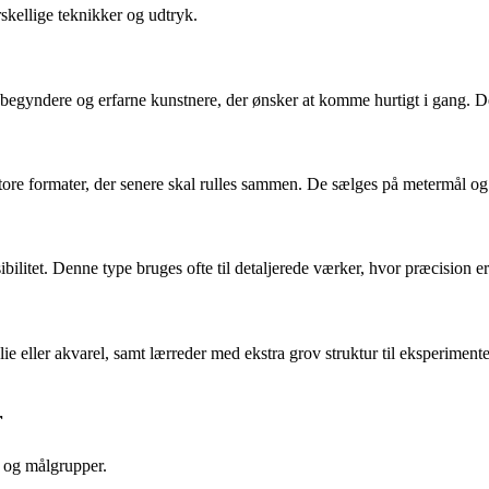
rskellige teknikker og udtryk.
åde begyndere og erfarne kunstnere, der ønsker at komme hurtigt i gang.
 store formater, der senere skal rulles sammen. De sælges på metermål og
bilitet. Denne type bruges ofte til detaljerede værker, hvor præcision er 
 olie eller akvarel, samt lærreder med ekstra grov struktur til eksperime
r
 og målgrupper.