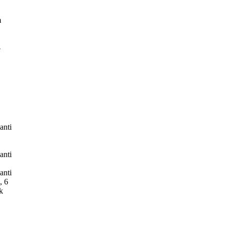
m
4
anti
anti
anti
, 6
k