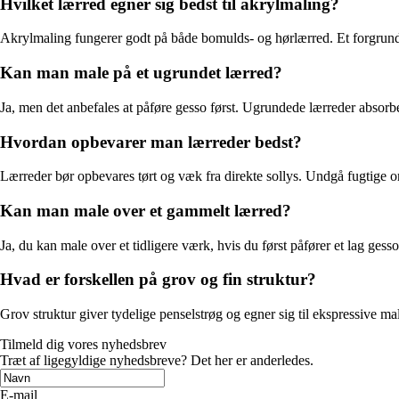
Hvilket lærred egner sig bedst til akrylmaling?
Akrylmaling fungerer godt på både bomulds- og hørlærred. Et forgrunde
Kan man male på et ugrundet lærred?
Ja, men det anbefales at påføre gesso først. Ugrundede lærreder absorbe
Hvordan opbevarer man lærreder bedst?
Lærreder bør opbevares tørt og væk fra direkte sollys. Undgå fugtige om
Kan man male over et gammelt lærred?
Ja, du kan male over et tidligere værk, hvis du først påfører et lag ges
Hvad er forskellen på grov og fin struktur?
Grov struktur giver tydelige penselstrøg og egner sig til ekspressive maler
Tilmeld dig vores nyhedsbrev
Træt af ligegyldige nyhedsbreve? Det her er anderledes.
E-mail