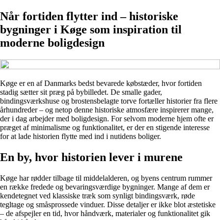
Når fortiden flytter ind – historiske
bygninger i Køge som inspiration til
moderne boligdesign
Køge er en af Danmarks bedst bevarede købstæder, hvor fortiden
stadig sætter sit præg på bybilledet. De smalle gader,
bindingsværkshuse og brostensbelagte torve fortæller historier fra flere
århundreder – og netop denne historiske atmosfære inspirerer mange,
der i dag arbejder med boligdesign. For selvom moderne hjem ofte er
præget af minimalisme og funktionalitet, er der en stigende interesse
for at lade historien flytte med ind i nutidens boliger.
En by, hvor historien lever i murene
Køge har rødder tilbage til middelalderen, og byens centrum rummer
en række fredede og bevaringsværdige bygninger. Mange af dem er
kendetegnet ved klassiske træk som synligt bindingsværk, røde
tegltage og småsprossede vinduer. Disse detaljer er ikke blot æstetiske
– de afspejler en tid, hvor håndværk, materialer og funktionalitet gik