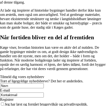
af denne tilgang.
At lade sig inspirere af historiske bygninger handler derfor ikke kun
om æstetik, men også om ansvarlighed. Ved at genbruge materialer,
bevare eksisterende strukturer og tænke i langtidsholdbare løsninger
kan man skabe boliger, der både er smukke og bæredygtige – præcis
som de gamle huse, der stadig står i Køges gader.
Når fortiden bliver en del af fremtiden
Køge viser, hvordan historien kan være en aktiv del af nutiden. De
gamle bygninger minder os om, at godt design ikke nødvendigvis
handler om det nyeste, men om det, der holder – både i form og
funktion. Når moderne boligdesign lader sig inspirere af fortiden,
opstår der en særlig harmoni: et hjem, der føles tidløst, fordi det bygger
på erfaringer, der har vist deres værdi gennem generationer.
Tilmeld dig vores nyhedsbrev
Træt af ligegyldige nyhedsbreve? Det her er anderledes.
E-mail
Registrer
Jeg har læst og forstået brugervilkår og privatlivspolitik.