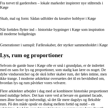
Fra torvet til garderoben – lokale markeder inspirerer nye stiltrends i
Køge
Skab, mal og form: Sådan udfolder du kreative hobbyer i Køge
Når fortiden flytter ind – historiske bygninger i Køge som inspiration
til moderne boligdesign
Generationer i samspil: Fællesskaber, der styrker sammenholdet i Køge
Lys, rum og proportioner
Selvom de gamle huse i Køge ofte er små i grundplan, er de indrettet
med en sans for lys og proportioner, som stadig kan lære os noget. De
dybe vinduesnicher og de skrå lofter skaber rum, der føles intime, men
ikke trange. I moderne arkitektur oversættes det til en bevidsthed om,
hvordan lys og rum påvirker vores velvære.
Flere arkitekter arbejder i dag med at kombinere historiske proportioner
med nutidige behov. Det kan være ved at bevare en gammel facade,
men åbne huset op indvendigt, så det får mere dagslys og fleksible
rum. På den måde opstår en dialog mellem fortid og nutid – en