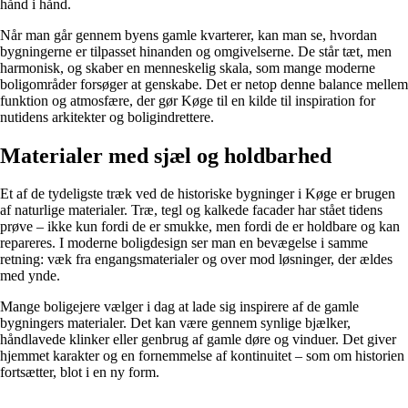
hånd i hånd.
Når man går gennem byens gamle kvarterer, kan man se, hvordan
bygningerne er tilpasset hinanden og omgivelserne. De står tæt, men
harmonisk, og skaber en menneskelig skala, som mange moderne
boligområder forsøger at genskabe. Det er netop denne balance mellem
funktion og atmosfære, der gør Køge til en kilde til inspiration for
nutidens arkitekter og boligindrettere.
Materialer med sjæl og holdbarhed
Et af de tydeligste træk ved de historiske bygninger i Køge er brugen
af naturlige materialer. Træ, tegl og kalkede facader har stået tidens
prøve – ikke kun fordi de er smukke, men fordi de er holdbare og kan
repareres. I moderne boligdesign ser man en bevægelse i samme
retning: væk fra engangsmaterialer og over mod løsninger, der ældes
med ynde.
Mange boligejere vælger i dag at lade sig inspirere af de gamle
bygningers materialer. Det kan være gennem synlige bjælker,
håndlavede klinker eller genbrug af gamle døre og vinduer. Det giver
hjemmet karakter og en fornemmelse af kontinuitet – som om historien
fortsætter, blot i en ny form.