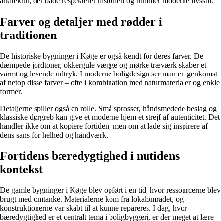
arkitektur, der både respekterer historien og rummer moderne livsstil.
Farver og detaljer med rødder i
traditionen
De historiske bygninger i Køge er også kendt for deres farver. De
dæmpede jordtoner, okkergule vægge og mørke træværk skaber et
varmt og levende udtryk. I moderne boligdesign ser man en genkomst
af netop disse farver – ofte i kombination med naturmaterialer og enkle
former.
Detaljerne spiller også en rolle. Små sprosser, håndsmedede beslag og
klassiske dørgreb kan give et moderne hjem et strejf af autenticitet. Det
handler ikke om at kopiere fortiden, men om at lade sig inspirere af
dens sans for helhed og håndværk.
Fortidens bæredygtighed i nutidens
kontekst
De gamle bygninger i Køge blev opført i en tid, hvor ressourcerne blev
brugt med omtanke. Materialerne kom fra lokalområdet, og
konstruktionerne var skabt til at kunne repareres. I dag, hvor
bæredygtighed er et centralt tema i boligbyggeri, er der meget at lære